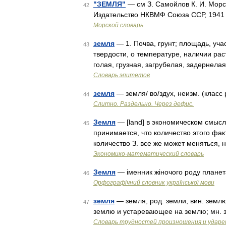
"ЗЕМЛЯ"
— см З. Самойлов К. И. Морс
42
Издательство НКВМФ Союза ССР, 1941
Морской словарь
земля
— 1. Почва, грунт; площадь, уча
43
твердости, о температуре, наличии раст
голая, грузная, загрубелая, задернелая
Словарь эпитетов
земля
— земля/ во/здух, неизм. (класс
44
Слитно. Раздельно. Через дефис.
Земля
— [land] в экономическом смысл
45
принимается, что количество этого фак
количество З. все же может меняться,
Экономико-математический словарь
Земля
— іменник жіночого роду плане
46
Орфографічний словник української мови
земля
— земля, род. земли, вин. земл
47
землю и устаревающее на землю; мн. 
Словарь трудностей произношения и ударен