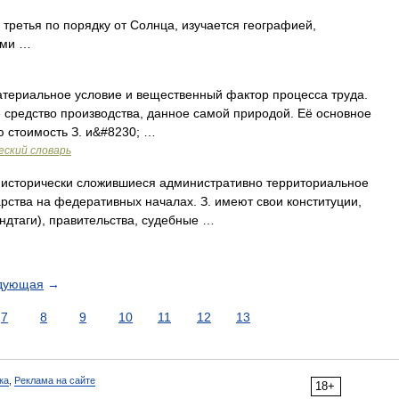
ретья по порядку от Солнца, изучается географией,
ами …
атериальное условие и вещественный фактор процесса труда.
е средство производства, данное самой природой. Её основное
 стоимость З. и&#8230; …
еский словарь
Г исторически сложившиеся административно территориальное
арства на федеративных началах. З. имеют свои конституции,
дтаги), правительства, судебные …
дующая
→
7
8
9
10
11
12
13
ка
,
Реклама на сайте
18+