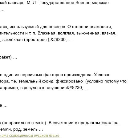
кой словарь. М. Л.: Государственное Военно морское
 …
сток, используемый для посевов. О степени влажности,
ительности и т. п. Влажная, волглая, выжженная, вязкая,
, заклёклая (простореч.),&#8230; …
 ракет) …
е один из первичных факторов производства. Условно
тора, т.е. земельный фонд, фиксировано (условно потому что
 например, в результате осушения&#8230; …
та …
ю (неправильно землю). В сочетании с предлогом «на»: на
земли, род. земель …
ия в современном русском языке