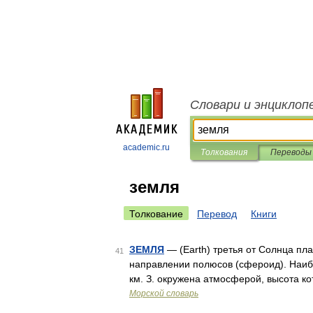
Словари и энциклоп
academic.ru
Толкования
Переводы
земля
Толкование
Перевод
Книги
ЗЕМЛЯ
— (Earth) третья от Солнца пла
41
направлении полюсов (сфероид). Наибо
км. З. окружена атмосферой, высота ко
Морской словарь