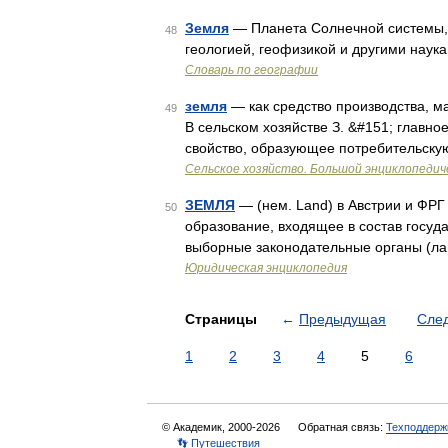
Земля
— Планета Солнечной системы, т
48
геологией, геофизикой и другими наук
Словарь по географии
земля
— как средство производства, м
49
В сельском хозяйстве З. &#151; главно
свойство, образующее потребительскую
Сельское хозяйство. Большой энциклопедич
ЗЕМЛЯ
— (нем. Land) в Австрии и ФР
50
образование, входящее в состав госуд
выборные законодательные органы (лан
Юридическая энциклопедия
Страницы
←
Предыдущая
Сле
1
2
3
4
5
6
© Академик, 2000-2026
Обратная связь:
Техподдерж
👣 Путешествия