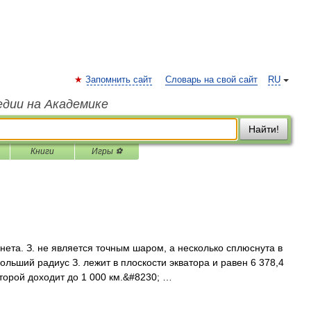
Запомнить сайт
Словарь на свой сайт
RU
едии на Академике
Найти!
Книги
Игры ⚽
нета. З. не является точным шаром, а несколько сплюснута в
льший радиус З. лежит в плоскости экватора и равен 6 378,4
торой доходит до 1 000 км.&#8230; …