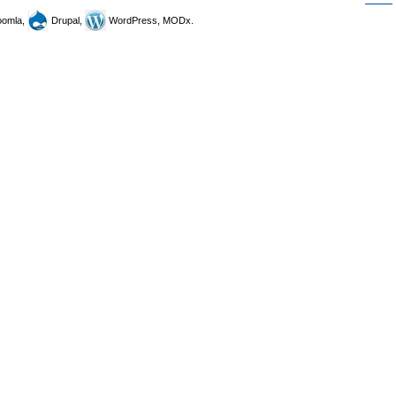
omla,
Drupal,
WordPress, MODx.